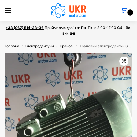
0
+38 (067) 514-38-36
Приймаємо дзвінки
Пн-Пт:
з 8.00-17.00
Сб – Вс:
вихідні
Головна
Електродвигуни
Кранові
Крановий електродвигун SPH200M8 25 кВт 725 об/хв при режимі S3-40%
/
/
/